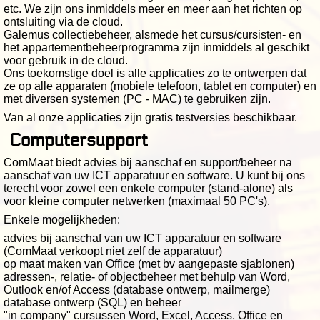
etc. We zijn ons inmiddels meer en meer aan het richten op
ontsluiting via de cloud.
Galemus collectiebeheer, alsmede het cursus/cursisten- en
het appartementbeheerprogramma zijn inmiddels al geschikt
voor gebruik in de cloud.
Ons toekomstige doel is alle applicaties zo te ontwerpen dat
ze op alle apparaten (mobiele telefoon, tablet en computer) en
met diversen systemen (PC - MAC) te gebruiken zijn.
Van al onze applicaties zijn gratis testversies beschikbaar.
Computersupport
ComMaat biedt advies bij aanschaf en support/beheer na
aanschaf van uw ICT apparatuur en software. U kunt bij ons
terecht voor zowel een enkele computer (stand-alone) als
voor kleine computer netwerken (maximaal 50 PC's).
Enkele mogelijkheden:
advies bij aanschaf van uw ICT apparatuur en software
(ComMaat verkoopt niet zelf de apparatuur)
op maat maken van Office (met bv aangepaste sjablonen)
adressen-, relatie- of objectbeheer met behulp van Word,
Outlook en/of Access (database ontwerp, mailmerge)
database ontwerp (SQL) en beheer
"in company" cursussen Word, Excel, Access, Office en